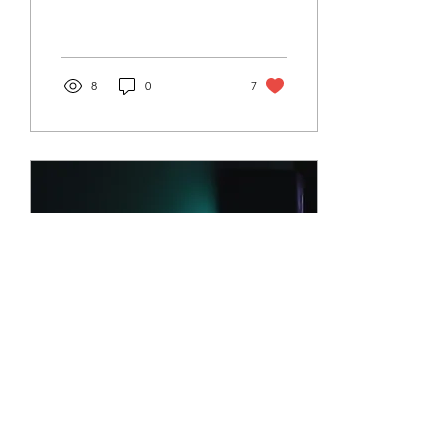
peut se porter sur la
gestion du stress, sur vos
talents non...
8
0
7
13 sept. 2022
∙
1
min
Live Interview um 100,7