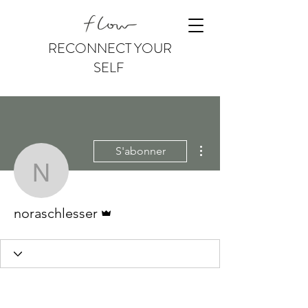
RECONNECT YOUR
SELF
Plus d'actions
S'abonner
noraschlesser
Administrateur
noraschlesser