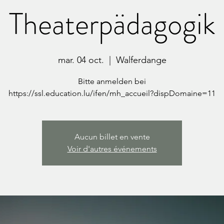
Theaterpädagogik
mar. 04 oct.
  |  
Walferdange
Bitte anmelden bei
https://ssl.education.lu/ifen/mh_accueil?dispDomaine=11
Aucun billet en vente
Voir d'autres événements