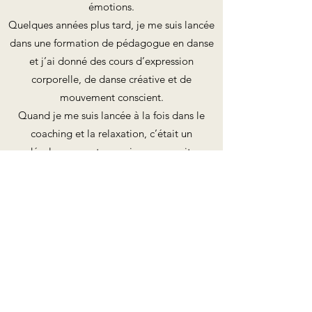
émotions.
Quelques années plus tard, je me suis lancée
dans une formation de pédagogue en danse
et j’ai donné des cours d’expression
corporelle, de danse créative et de
mouvement conscient.
Quand je me suis lancée à la fois dans le
coaching et la relaxation, c’était un
développement organique, une suite
logique.
Par ailleurs, je suis également formée aux
neurosciences cognitives et à la gestion du
stress.
Le coaching est un procédé très structuré où
on travaille au niveau cognitif.
La relaxation ou la méditation guidée