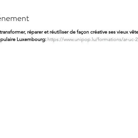
vénement
ansformer, réparer et réutiliser de façon créative ses vieux vêt
 populaire Luxembourg:
https://www.unipop.lu/formations/ar-uc-2