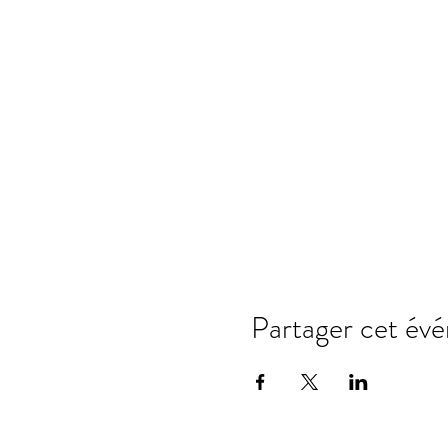
bewussten Vorsatz, den Sam
Yoga Nidra ist auch Mentaltr
Krankheiten.
Nach der Stunde fühlen sie s
Falls ihnen das Aufstehen v
Mitbringen sollten sie eine
und sich bequem anziehen, 
Anmelden bei:
https://www
Partager cet év