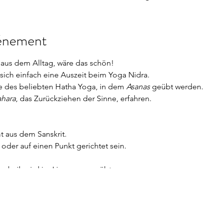
vénement
 aus dem Alltag, wäre das schön!
sich einfach eine Auszeit beim Yoga Nidra.
te des beliebten Hatha Yoga, in dem
Asanas
geübt werden.
ahara
, das Zurückziehen der Sinne, erfahren.
aus dem Sanskrit.
der auf einen Punkt gerichtet sein.
echnik wird im Liegen ausgeübt.
deckt auf ihre Matte und folgen sie der Stimme, die sie immer t
nnung haben sie Zugang zum Unterbewusstsein, wo sie durch ei