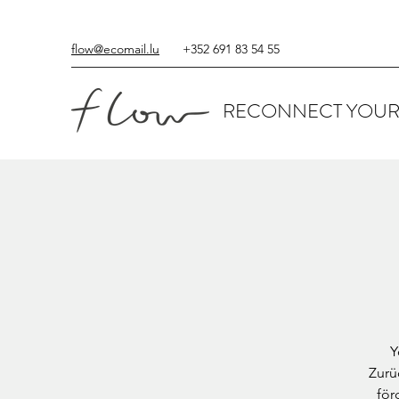
flow@ecomail.lu
+352 691 83 54 55
RECONNECT YOUR
Y
Zurü
för