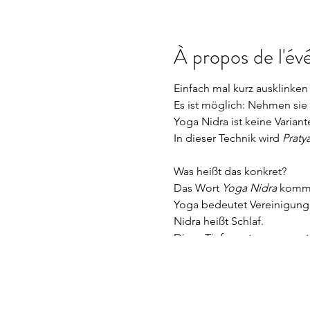
À propos de l'é
Einfach mal kurz ausklinken
Es ist möglich: Nehmen sie 
Yoga Nidra ist keine Varian
In dieser Technik wird
Praty
Was heißt das konkret?
Das Wort
Yoga Nidra
kommt 
Yoga bedeutet Vereinigung o
Nidra heißt Schlaf.
Diese Tiefenentspannungst
Legen sie sich einfach zuge
Bewusstseinszustand führt.
Im Zustand völliger Entspa