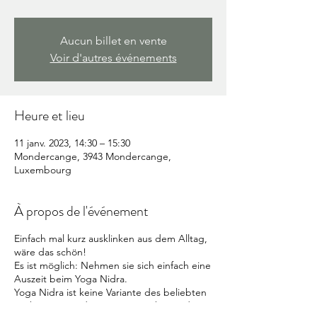
Aucun billet en vente
Voir d'autres événements
Heure et lieu
11 janv. 2023, 14:30 – 15:30
Mondercange, 3943 Mondercange,
Luxembourg
À propos de l'événement
Einfach mal kurz ausklinken aus dem Alltag,
wäre das schön!
Es ist möglich: Nehmen sie sich einfach eine
Auszeit beim Yoga Nidra.
Yoga Nidra ist keine Variante des beliebten
Hatha Yoga, in dem
Asanas
geübt werden.