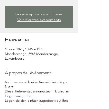
Les inscriptions sont closes
Voir d'autres événements
Heure et lieu
10 nov. 2023, 10:45 – 11:45
Mondercange, 3943 Mondercange,
Luxembourg
À propos de l'événement
Nehmen sie sich eine Auszeit beim Yoga
Nidra.
Diese Tiefenentspannungstechnik wird im
Liegen ausgeübt.
Legen sie sich einfach zugedeckt auf ihre
Matte und folgen sie der Stimme, die sie